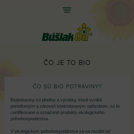
Jump
to
navigation
Back
ČO JE TO BIO
to
top
ČO SÚ BIO POTRAVINY?
Biopotraviny sú plodiny a výrobky, ktoré vznikli
prirodzeným a zároveň kontrolovaným spôsobom, sú to
certifikované a označené produkty ekologického
poľnohospodárstva.
V ekologickom poľnohospodárstve sa na rozdiel od