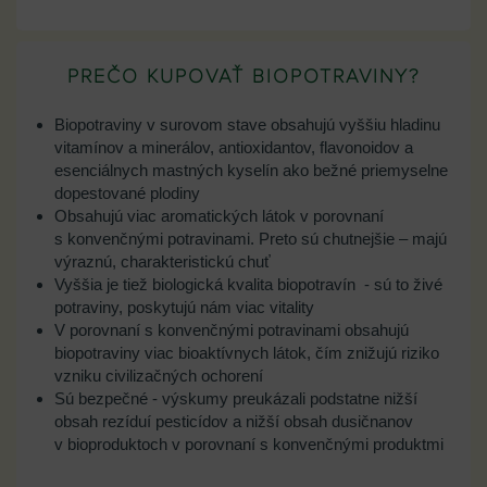
PREČO KUPOVAŤ BIOPOTRAVINY?
Biopotraviny v surovom stave obsahujú vyššiu hladinu
vitamínov a minerálov, antioxidantov, flavonoidov a
esenciálnych mastných kyselín ako bežné priemyselne
dopestované plodiny
Obsahujú viac aromatických látok v porovnaní
s konvenčnými potravinami. Preto sú chutnejšie – majú
výraznú, charakteristickú chuť
Vyššia je tiež biologická kvalita biopotravín - sú to živé
potraviny, poskytujú nám viac vitality
V porovnaní s konvenčnými potravinami obsahujú
biopotraviny viac bioaktívnych látok, čím znižujú riziko
vzniku civilizačných ochorení
Sú bezpečné - výskumy preukázali podstatne nižší
obsah rezíduí pesticídov a nižší obsah dusičnanov
v bioproduktoch v porovnaní s konvenčnými produktmi